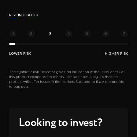
RISK INDICATOR
1
2
4
5
6
7
3
LOWER RISK
HIGHER RISK
The synthetic risk indicator gives an indication of the level of risk of
this product compared to others. It shows how likely it is that this
product will suffer losses if the markets fluctuate or if we are unable
to pay you.
Looking to invest?