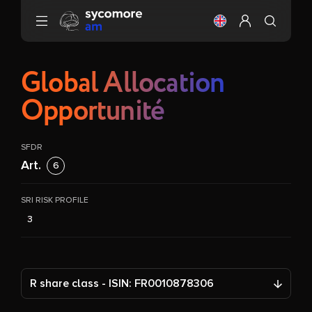
Go to content
Change the langu
Configure my 
Global Allocation
Opportunité
SFDR
Art.
6
SRI RISK PROFILE
3
R share class - ISIN: FR0010878306