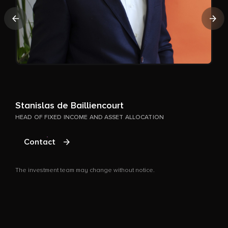
Previous
Nex
Stanislas de Bailliencourt
HEAD OF FIXED INCOME AND ASSET ALLOCATION
E
Contact
P
The investment team may change without notice.
T