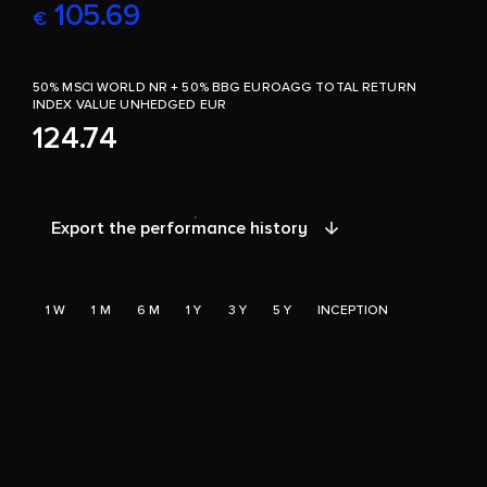
105.69
€
50% MSCI WORLD NR + 50% BBG EUROAGG TOTAL RETURN
INDEX VALUE UNHEDGED EUR
124.74
Export the performance history
1 W
1 M
6 M
1 Y
3 Y
5 Y
INCEPTION